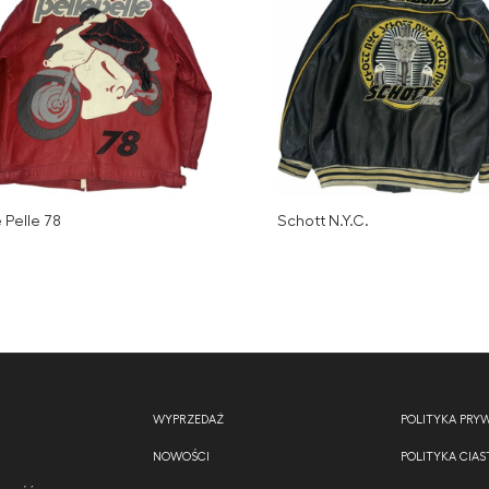
e Pelle 78
Schott N.Y.C.
WYPRZEDAŻ
POLITYKA PRY
NOWOŚCI
POLITYKA CIA