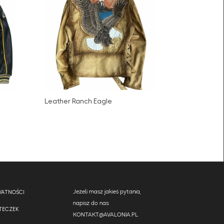
Leather Ranch Eagle
WATNOŚCI
Jeżeli masz jakieś pytania,
napisz do nas:
STECZEK
KONTAKT@AVALONIA.PL