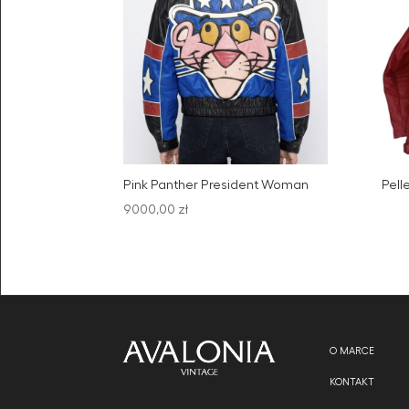
Pink Panther President Woman
Pell
9000,00
zł
O MARCE
KONTAKT