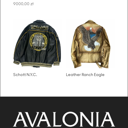
9000,00
zł
Schott N.Y.C.
Leather Ranch Eagle