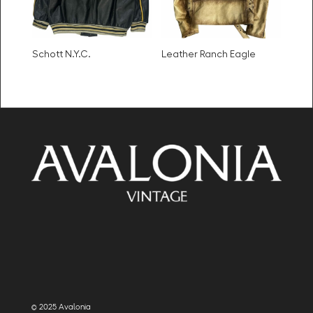
Schott N.Y.C.
Leather Ranch Eagle
© 2025 Avalonia