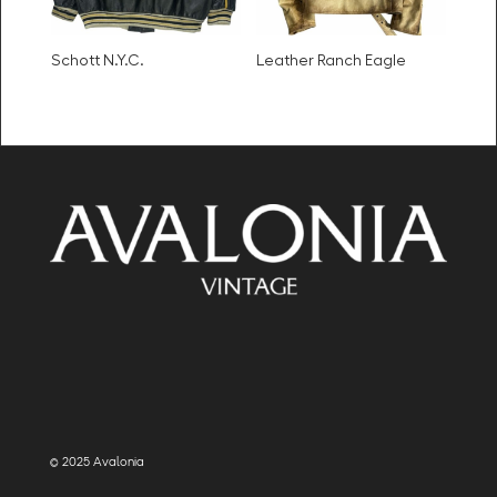
Schott N.Y.C.
Leather Ranch Eagle
© 2025 Avalonia