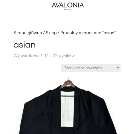
​
Strona główna
/
Sklep
/ Produkty oznaczone “asian”
asian
Posortowane
Wyświetlanie 1–12 z 22 wyników
według
najnowszych