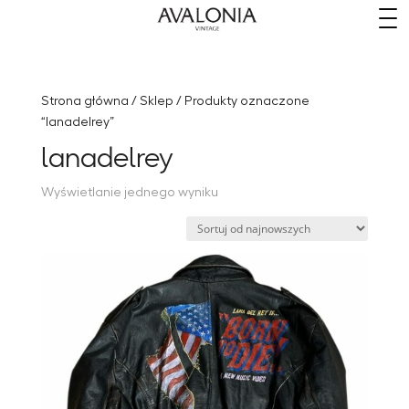
​
Strona główna
/
Sklep
/ Produkty oznaczone
“lanadelrey”
lanadelrey
Wyświetlanie jednego wyniku