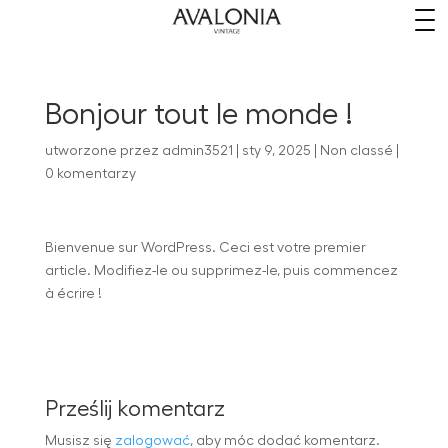
​
Bonjour tout le monde !
utworzone przez
admin3521
|
sty 9, 2025
|
Non classé
|
0 komentarzy
Bienvenue sur WordPress. Ceci est votre premier
article. Modifiez-le ou supprimez-le, puis commencez
à écrire !
Prześlij komentarz
Musisz się
zalogować
, aby móc dodać komentarz.